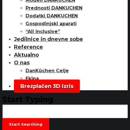
Modeli DANKUCHEN
Prednosti DANKUCHEN
Dodatki DANKUCHEN
Gospodinjski aparati
“All inclusive”
Jedilnice in dnevne sobe
Reference
Aktualno
O nas
DanKüchen Celje
Ekipa
Brezplačen 3D izris
Start Typing