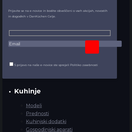
Prijavite se na e-novice in bodite obveščeni o vseh akcijah, novostih
in dogodkih v DanKüchen Celje.
S prijavo na naše e-novice ste sprejeli Politiko zasebnosti
Kuhinje
Modeli
Prednosti
Kuhinjski dodatki
Gospodinjski aparati