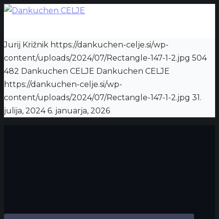
Jurij Križnik
https://dankuchen-celje.si/wp-
content/uploads/2024/07/Rectangle-147-1-2.jpg
504
482
Dankuchen CELJE
Dankuchen CELJE
https://dankuchen-celje.si/wp-
content/uploads/2024/07/Rectangle-147-1-2.jpg
31.
julija, 2024
6. januarja, 2026