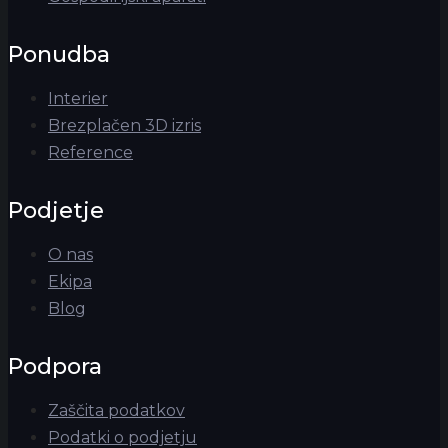
Ponudba
Interier
Brezplačen 3D izris
Reference
Podjetje
O nas
Ekipa
Blog
Podpora
Zaščita podatkov
Podatki o podjetju