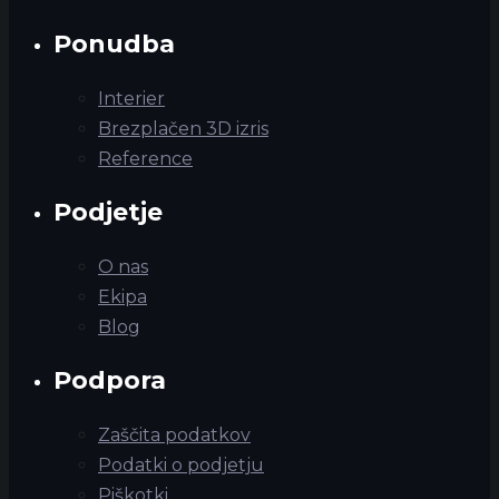
Ponudba
Interier
Brezplačen 3D izris
Reference
Podjetje
O nas
Ekipa
Blog
Podpora
Zaščita podatkov
Podatki o podjetju
Piškotki