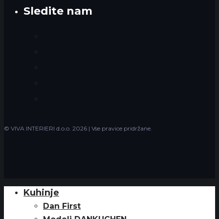
Sledite nam
Facebook
Instagram
LinkedIn
YouTube
Houzz
© VIVA INTERIERI d.o.o.
2026 | Vse pravice pridržane.
Kuhinje
Close
Menu
Dan First