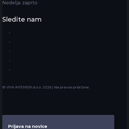
Nedelja: zaprto
Sledite nam
Facebook
Instagram
LinkedIn
YouTube
Houzz
© VIVA INTERIERI d.o.o.
2026 | Vse pravice pridržane.
Prijava na novice