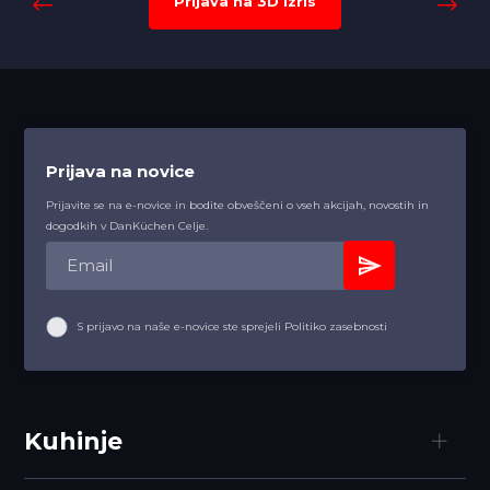
Prijava na 3D izris
Prijava na novice
Prijavite se na e-novice in bodite obveščeni o vseh akcijah, novostih in
dogodkih v DanKüchen Celje.
S prijavo na naše e-novice ste sprejeli Politiko zasebnosti
Kuhinje