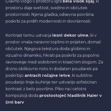
Glavno vlogo v prostoru igra
bela visok sijaj
, ki
prostoru daje svetlost, svežino in občutek
prostornosti. Njena gladka, odsevna površina
poskrbi za pridih modernosti in dovršenosti.
Kontrast temu ustvarja
lesni dekor ulme
, ki v
prostor vnaša naravno toplino in prijeten, domač
občutek. Njegova tekstura doda globino in
vizualno dinamiko, hkrati pa poskrbi za popolno
ravnovesje med sodobnim in klasičnim slogom. Za
drzno oblikovno noto in dodaten poudarek pa
poskrbijo
antracit ročajne letve
, ki subtilno
poudarijo linije kuhinje ter ustvarijo sofisticiran
kontrast z belo površino. Piko na i celotni
kompoziciji doda
prostostoječ hladilnik Haier v
črni barv