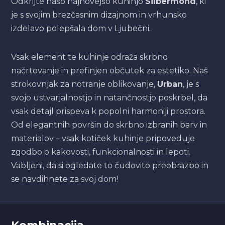
Odkrijte našo najnovejšo kuhinjo
Silbermond
, ki
je s svojim brezčasnim dizajnom in vrhunsko
izdelavo polepšala dom v Ljubečni.
Vsak element te kuhinje odraža skrbno
načrtovanje in prefinjen občutek za estetiko. Naš
strokovnjak za notranje oblikovanje,
Urban
, je s
svojo ustvarjalnostjo in natančnostjo poskrbel, da
vsak detajl prispeva k popolni harmoniji prostora.
Od elegantnih površin do skrbno izbranih barv in
materialov – vsak kotiček kuhinje pripoveduje
zgodbo o kakovosti, funkcionalnosti in lepoti.
Vabljeni, da si ogledate to čudovito preobrazbo in
se navdihnete za svoj dom!