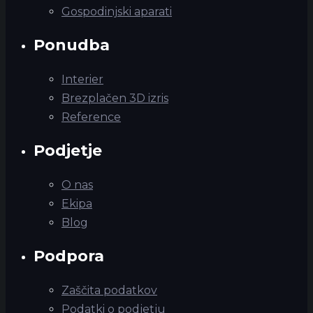
Gospodinjski aparati
Ponudba
Interier
Brezplačen 3D izris
Reference
Podjetje
O nas
Ekipa
Blog
Podpora
Zaščita podatkov
Podatki o podjetju