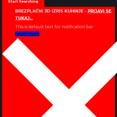
BREZPLAČNI 3D IZRIS KUHINJE -
PRIJAVI SE
TUKAJ...
This is default text for notification bar
Learn more