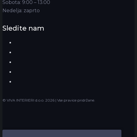
Sobota: 9:00 – 13:00
Nedelja: zaprto
Sledite nam
Facebook
Instagram
LinkedIn
YouTube
Houzz
© VIVA INTERIERI d.o.o.
2026 | Vse pravice pridržane.