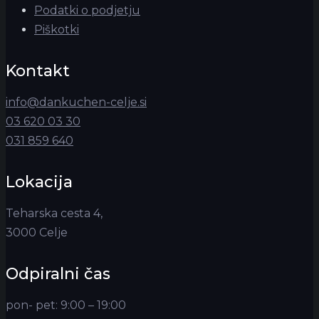
Podatki o podjetju
Piškotki
Kontakt
info@dankuchen-celje.si
03 620 03 30
031 859 640
Lokacija
Teharska cesta 4,
3000 Celje
Odpiralni čas
pon- pet: 9:00 – 19:00