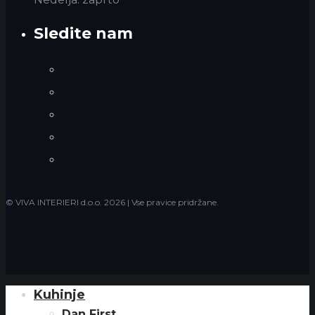
Sledite nam
Facebook
Instagram
LinkedIn
YouTube
Houzz
© VIVA INTERIERI d.o.o.
2026 | Vse pravice pridržane.
Kuhinje
Close
Menu
Dan First