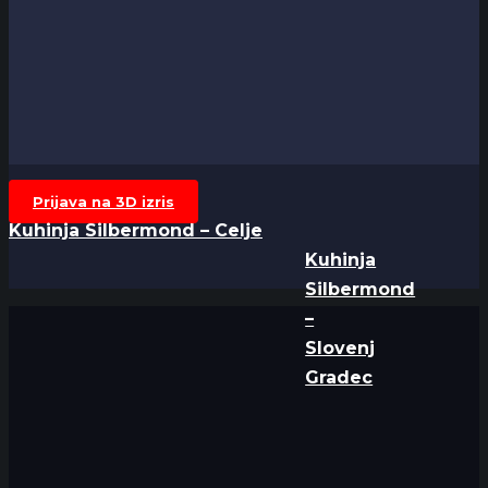
Prijava na 3D izris
Kuhinja Silbermond – Celje
Kuhinja
Silbermond
–
Slovenj
Gradec