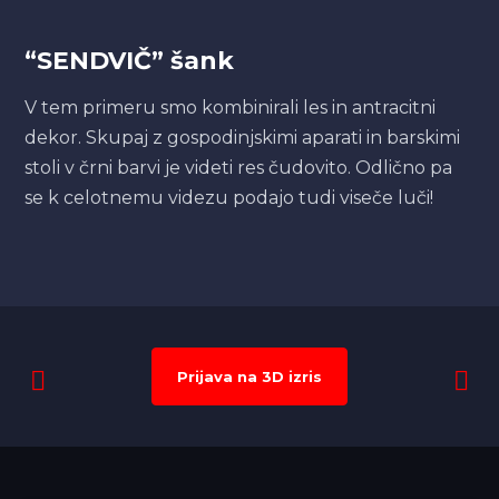
“SENDVIČ” šank
V tem primeru smo kombinirali les in antracitni
dekor. Skupaj z gospodinjskimi aparati in barskimi
stoli v črni barvi je videti res čudovito. Odlično pa
se k celotnemu videzu podajo tudi viseče luči!
Prijava na 3D izris