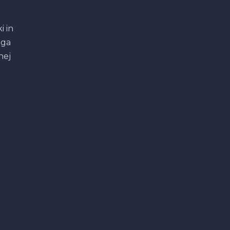
i in
ega
nej