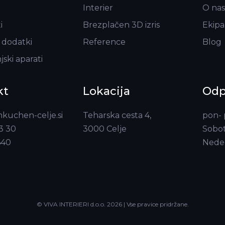
Interier
O nas
i
Brezplačen 3D izris
Ekipa
 dodatki
Reference
Blog
ski aparati
kt
Lokacija
Odpi
kuchen-celje.si
Teharska cesta 4,
pon- 
3 30
3000 Celje
Sobot
640
Nedel
© VIVA INTERIERI d.o.o.
2026 | Vse pravice pridržane.